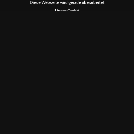
Diese Webseite wird gerade überarbeitet
Linner GmbH
Am Graben 6
83564 Soyen
info@linner.gmbh